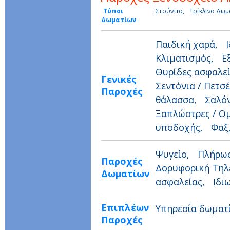
Τύποι
Στούντιο,
Τρίκλινο Δω
Δωματίων
Παιδική χαρά,
Κλιματισμός,
Ε
Θυρίδες ασφαλε
Γενικές
Σεντόνια / Πετσ
Παροχές
θάλασσα,
Σαλό
Ξαπλώστρες / Ο
υποδοχής,
Φαξ
Ψυγείο,
Πλήρως
Παροχές
Δορυφορική Τη
Δωματίων
ασφαλείας,
Ιδι
Επιπλέων
Υπηρεσία δωμα
Παροχές