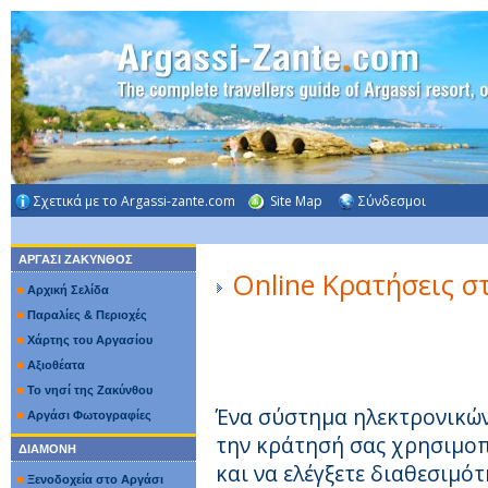
Σχετικά με το Argassi-zante.com
Site Map
Σύνδεσμοι
ΑΡΓΑΣΙ ΖΑΚΥΝΘΟΣ
Online Κρατήσεις σ
Αρχική Σελίδα
Παραλίες & Περιοχές
Χάρτης του Αργασίου
Αξιοθέατα
Το νησί της Ζακύνθου
Ένα σύστημα ηλεκτρονικών
Αργάσι Φωτογραφίες
την κράτησή σας χρησιμοπ
ΔΙΑΜΟΝΗ
και να ελέγξετε διαθεσιμό
Ξενοδοχεία στο Αργάσι