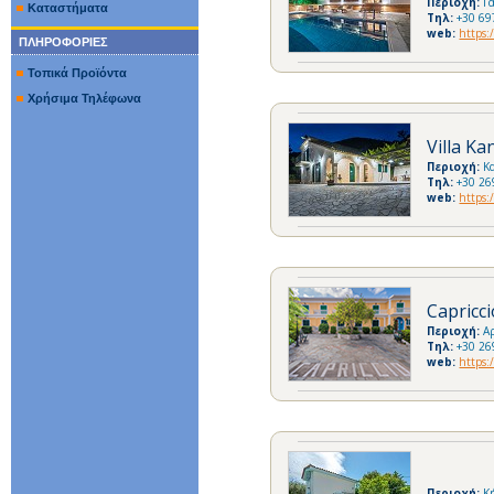
Περιοχή:
Γ
Καταστήματα
Τηλ:
+30 69
web:
https:
ΠΛΗΡΟΦΟΡΙΕΣ
Τοπικά Προϊόντα
Χρήσιμα Τηλέφωνα
Villa Ka
Περιοχή:
Κ
Τηλ:
+30 26
web:
https:
Capricci
Περιοχή:
Α
Τηλ:
+30 26
web:
https:
Περιοχή:
Κ