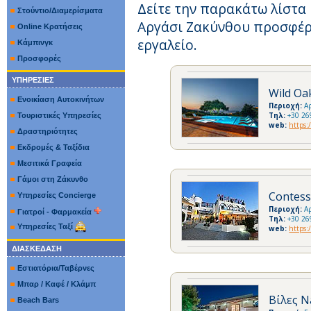
Δείτε την παρακάτω λίστα
Στούντιο/Διαμερίσματα
Αργάσι Ζακύνθου προσφέρο
Online Κρατήσεις
εργαλείο.
Κάμπινγκ
Προσφορές
ΥΠΗΡΕΣΙΕΣ
Wild Oa
Ενοικίαση Αυτοκινήτων
Περιοχή:
Α
Τηλ:
+30 26
Τουριστικές Υπηρεσίες
web:
https:
Δραστηριότητες
Εκδρομές & Ταξίδια
Μεσιτικά Γραφεία
Γάμοι στη Ζάκυνθο
Contess
Υπηρεσίες Concierge
Περιοχή:
Α
Γιατροί - Φαρμακεία
Τηλ:
+30 2
Υπηρεσίες Ταξί
web:
https:
ΔΙΑΣΚΕΔΑΣΗ
Εστιατόρια/Ταβέρνες
Μπαρ / Καφέ / Κλάμπ
Βίλες N
Beach Bars