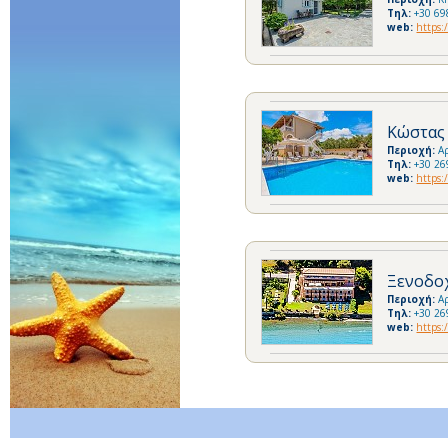
Τηλ:
+30 69
web:
https:
Κώστας
Περιοχή:
Α
Τηλ:
+30 26
web:
https:
Ξενοδο
Περιοχή:
Α
Τηλ:
+30 26
web:
https